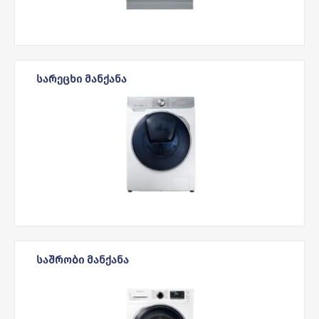
ᲡᲐᲠᲔᲪᲮᲘ ᲛᲐᲜᲥᲐᲜᲐ
ᲡᲐᲨᲠᲝᲑᲘ ᲛᲐᲜᲥᲐᲜᲐ