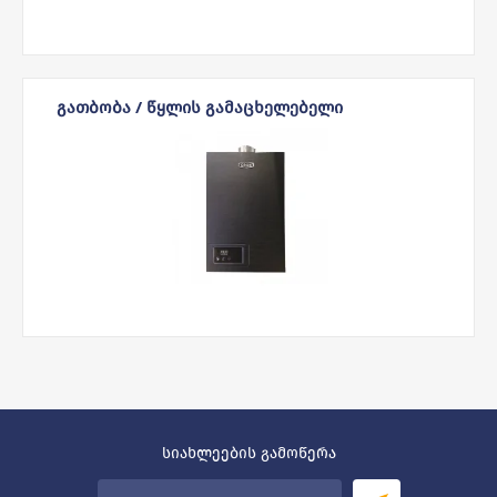
ᲒᲐᲗᲑᲝᲑᲐ / ᲬᲧᲚᲘᲡ ᲒᲐᲛᲐᲪᲮᲔᲚᲔᲑᲔᲚᲘ
სიახლეების გამოწერა