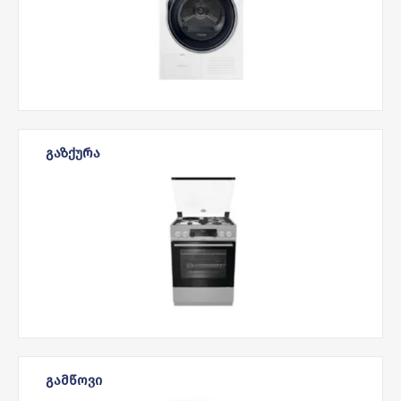
ᲒᲐᲖᲥᲣᲠᲐ
ᲒᲐᲛᲬᲝᲕᲘ