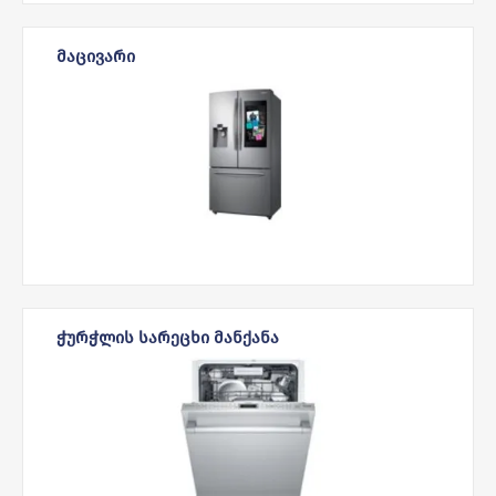
ᲛᲐᲪᲘᲕᲐᲠᲘ
ᲭᲣᲠᲭᲚᲘᲡ ᲡᲐᲠᲔᲪᲮᲘ ᲛᲐᲜᲥᲐᲜᲐ