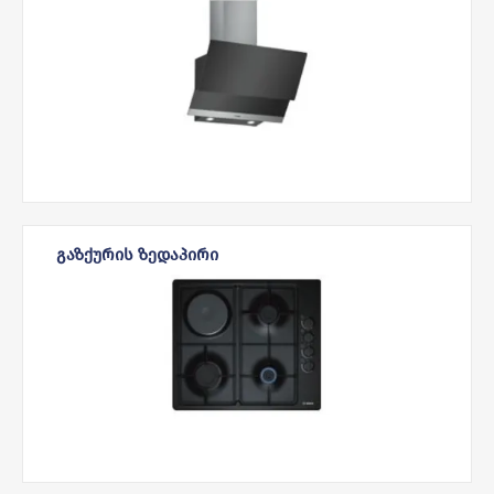
ᲒᲐᲖᲥᲣᲠᲘᲡ ᲖᲔᲓᲐᲞᲘᲠᲘ