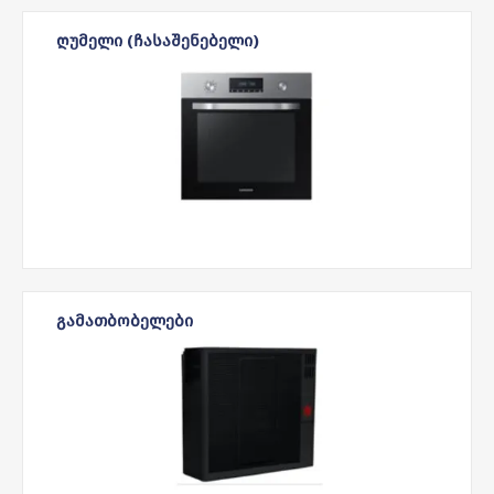
ᲦᲣᲛᲔᲚᲘ (ᲩᲐᲡᲐᲨᲔᲜᲔᲑᲔᲚᲘ)
ᲒᲐᲛᲐᲗᲑᲝᲑᲔᲚᲔᲑᲘ