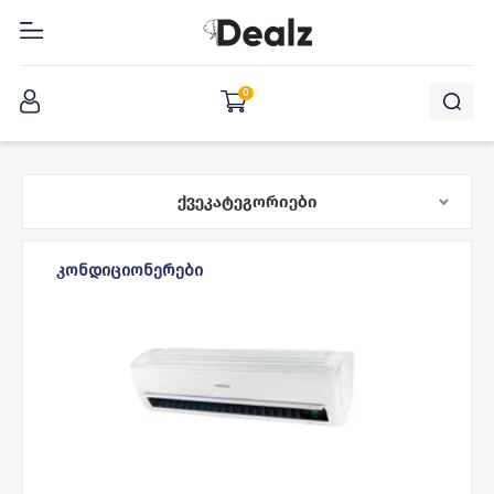
შესვლა
0
ᲥᲕᲔᲙᲐᲢᲔᲒᲝᲠᲘᲔᲑᲘ
ᲙᲝᲜᲓᲘᲪᲘᲝᲜᲔᲠᲔᲑᲘ