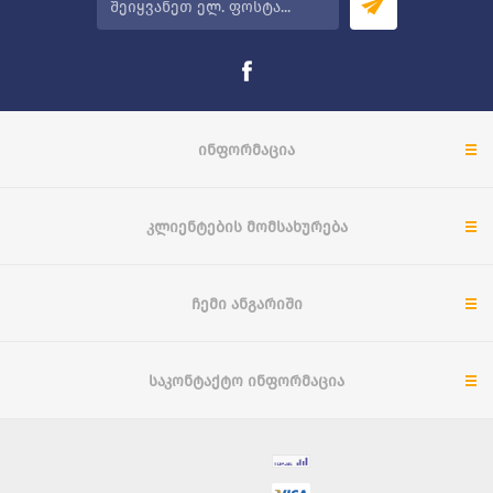
ᲘᲜᲤᲝᲠᲛᲐᲪᲘᲐ
ᲙᲚᲘᲔᲜᲢᲔᲑᲘᲡ ᲛᲝᲛᲡᲐᲮᲣᲠᲔᲑᲐ
ᲩᲔᲛᲘ ᲐᲜᲒᲐᲠᲘᲨᲘ
ᲡᲐᲙᲝᲜᲢᲐᲥᲢᲝ ᲘᲜᲤᲝᲠᲛᲐᲪᲘᲐ