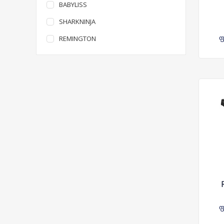
BABYLISS
SHARKNINJA
ფ
REMINGTON
ფ