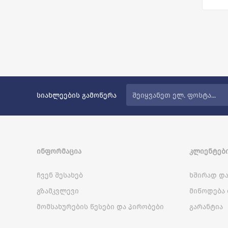
სიახლეების გამოწერა
ᲘᲜᲤᲝᲠᲛᲐᲪᲘᲐ
ᲙᲚᲘᲔᲜᲢᲔᲑᲘ
ჩვენ შესახებ
ხშირად და
გზამკვლევი
მიწოდება 
მომსახურების წესები და პირობები
გარანტია