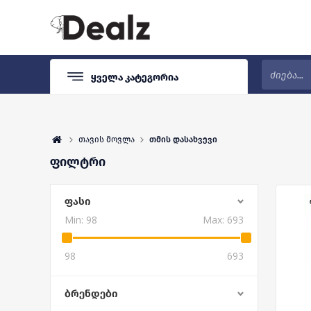
Ყველა Კატეგორია
თავის მოვლა
თმის დასახვევი
ფილტრი
ᲤᲐᲡᲘ
Min:
98
Max:
693
98
693
ᲑᲠᲔᲜᲓᲔᲑᲘ