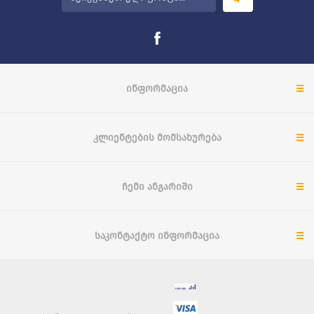
ᲘᲜᲤᲝᲠᲛᲐᲪᲘᲐ
ᲙᲚᲘᲔᲜᲢᲔᲑᲘᲡ ᲛᲝᲛᲡᲐᲮᲣᲠᲔᲑᲐ
ᲩᲔᲛᲘ ᲐᲜᲒᲐᲠᲘᲨᲘ
ᲡᲐᲙᲝᲜᲢᲐᲥᲢᲝ ᲘᲜᲤᲝᲠᲛᲐᲪᲘᲐ