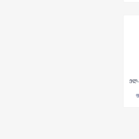
ელ.
ფ