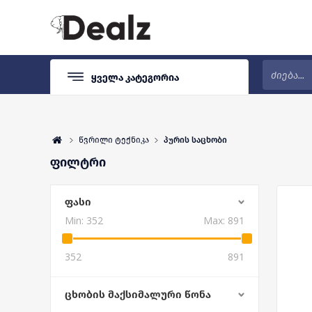
Ყველა Კატეგორია
წვრილი ტექნიკა
პურის საცხობი
ფილტრი
ᲤᲐᲡᲘ
Min:
352
Max:
891
352
891
ᲪᲮᲝᲑᲘᲡ ᲛᲐᲥᲡᲘᲛᲐᲚᲣᲠᲘ ᲬᲝᲜᲐ