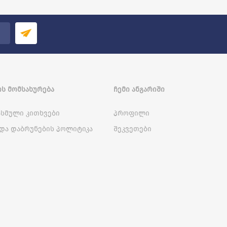
Ს ᲛᲝᲛᲡᲐᲮᲣᲠᲔᲑᲐ
ᲩᲔᲛᲘ ᲐᲜᲒᲐᲠᲘᲨᲘ
სმული კითხვები
პროფილი
და დაბრუნების პოლიტიკა
შეკვეთები