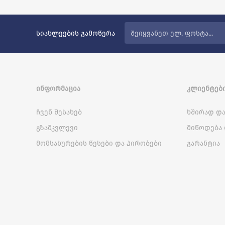
სიახლეების გამოწერა
ᲘᲜᲤᲝᲠᲛᲐᲪᲘᲐ
ᲙᲚᲘᲔᲜᲢᲔᲑᲘ
ჩვენ შესახებ
ხშირად და
გზამკვლევი
მიწოდება 
მომსახურების წესები და პირობები
გარანტია