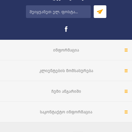
ᲘᲜᲤᲝᲠᲛᲐᲪᲘᲐ
ᲙᲚᲘᲔᲜᲢᲔᲑᲘᲡ ᲛᲝᲛᲡᲐᲮᲣᲠᲔᲑᲐ
ᲩᲔᲛᲘ ᲐᲜᲒᲐᲠᲘᲨᲘ
ᲡᲐᲙᲝᲜᲢᲐᲥᲢᲝ ᲘᲜᲤᲝᲠᲛᲐᲪᲘᲐ