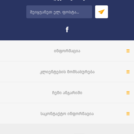
ᲘᲜᲤᲝᲠᲛᲐᲪᲘᲐ
ᲙᲚᲘᲔᲜᲢᲔᲑᲘᲡ ᲛᲝᲛᲡᲐᲮᲣᲠᲔᲑᲐ
ᲩᲔᲛᲘ ᲐᲜᲒᲐᲠᲘᲨᲘ
ᲡᲐᲙᲝᲜᲢᲐᲥᲢᲝ ᲘᲜᲤᲝᲠᲛᲐᲪᲘᲐ