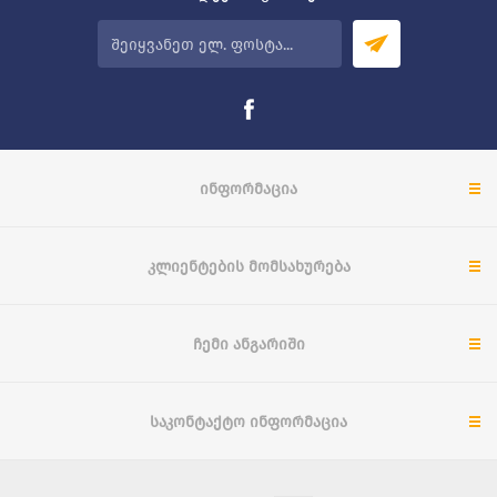
ᲘᲜᲤᲝᲠᲛᲐᲪᲘᲐ
ᲙᲚᲘᲔᲜᲢᲔᲑᲘᲡ ᲛᲝᲛᲡᲐᲮᲣᲠᲔᲑᲐ
ᲩᲔᲛᲘ ᲐᲜᲒᲐᲠᲘᲨᲘ
ᲡᲐᲙᲝᲜᲢᲐᲥᲢᲝ ᲘᲜᲤᲝᲠᲛᲐᲪᲘᲐ