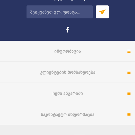
ᲘᲜᲤᲝᲠᲛᲐᲪᲘᲐ
ᲙᲚᲘᲔᲜᲢᲔᲑᲘᲡ ᲛᲝᲛᲡᲐᲮᲣᲠᲔᲑᲐ
ᲩᲔᲛᲘ ᲐᲜᲒᲐᲠᲘᲨᲘ
ᲡᲐᲙᲝᲜᲢᲐᲥᲢᲝ ᲘᲜᲤᲝᲠᲛᲐᲪᲘᲐ