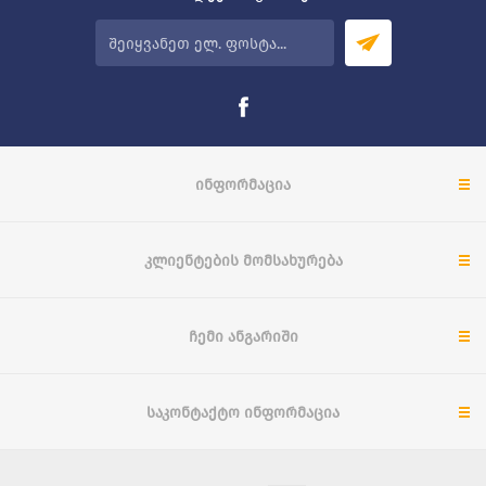
ᲘᲜᲤᲝᲠᲛᲐᲪᲘᲐ
ᲙᲚᲘᲔᲜᲢᲔᲑᲘᲡ ᲛᲝᲛᲡᲐᲮᲣᲠᲔᲑᲐ
ᲩᲔᲛᲘ ᲐᲜᲒᲐᲠᲘᲨᲘ
ᲡᲐᲙᲝᲜᲢᲐᲥᲢᲝ ᲘᲜᲤᲝᲠᲛᲐᲪᲘᲐ