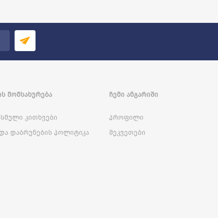
Ს ᲛᲝᲛᲡᲐᲮᲣᲠᲔᲑᲐ
ᲩᲔᲛᲘ ᲐᲜᲒᲐᲠᲘᲨᲘ
სმული კითხვები
პროფილი
და დაბრუნების პოლიტიკა
შეკვეთები